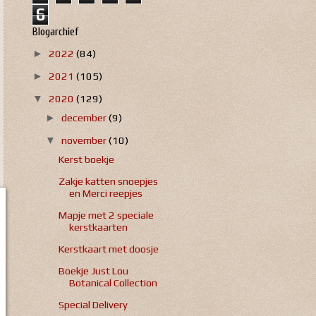
6
Blogarchief
2022
(84)
►
2021
(105)
►
2020
(129)
▼
december
(9)
►
november
(10)
▼
Kerst boekje
Zakje katten snoepjes
en Merci reepjes
Mapje met 2 speciale
kerstkaarten
Kerstkaart met doosje
Boekje Just Lou
Botanical Collection
Special Delivery