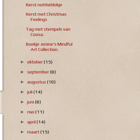
Kerst notitieblokje
Kerst met Christmas
Feelings
Tag met stempels van
Coosa.
Boekje Jenine's Mindful
Art Collection.
oktober
(15)
►
september
(8)
►
augustus
(10)
►
juli
(14)
►
juni
(8)
►
mei
(11)
►
april
(14)
►
maart
(15)
►