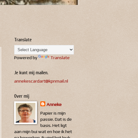
Translate
Powered by
Translate
Je kunt mij mailen.
annekescardart@kpnmail.nl
Over mij
Anneke
Papier is mijn
passie. Dat is de
basis. Het ligt
aan mijn bui wat en hoe ik het
ga bewerken. Ik vind het leuk