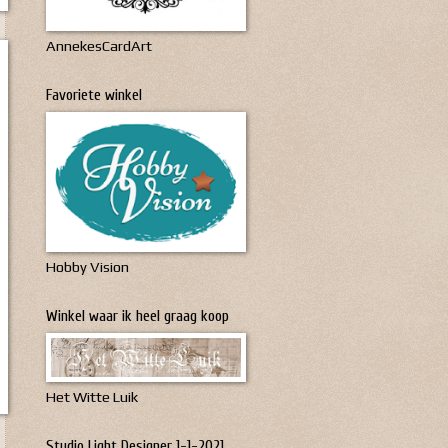
AnnekesCardArt
Favoriete winkel
Hobby Vision
Winkel waar ik heel graag koop
Het Witte Luik
Studio Light Designer 1-1-2021